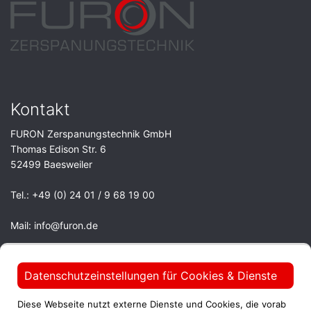
Kontakt
FURON Zerspanungstechnik GmbH
Thomas Edison Str. 6
52499 Baesweiler
Tel.:
+49 (0) 24 01 / 9 68 19 00
Mail:
info@furon.de
Öffnungszeiten
Datenschutzeinstellungen für Cookies & Dienste
Montag
07.00 - 17.00
Diese Webseite nutzt externe Dienste und Cookies, die vorab
Dienstag
07.00 - 17.00